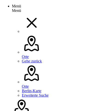
Menü
Menü
Orte
Gehe zurück
Orte
Berlin-Karte
Erweiterte Suche