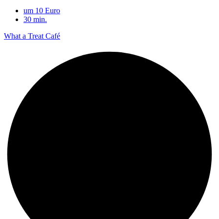
um 10 Euro
30 min.
What a Treat Café