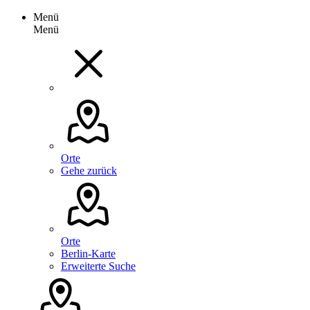
Menü
Menü
Orte
Gehe zurück
Orte
Berlin-Karte
Erweiterte Suche