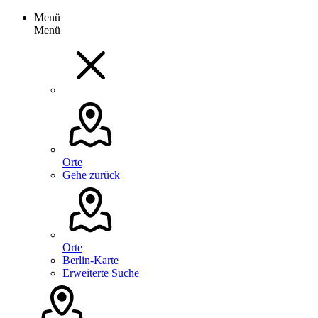
Menü
Menü
Orte
Gehe zurück
Orte
Berlin-Karte
Erweiterte Suche