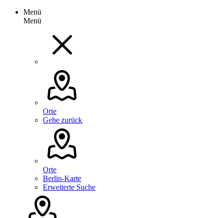
Menü
Menü
Orte
Gehe zurück
Orte
Berlin-Karte
Erweiterte Suche