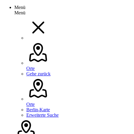
Menü
Menü
Orte
Gehe zurück
Orte
Berlin-Karte
Erweiterte Suche