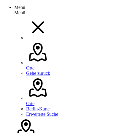
Menü
Menü
Orte
Gehe zurück
Orte
Berlin-Karte
Erweiterte Suche