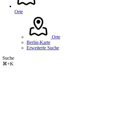
Orte
Orte
Berlin-Karte
Erweiterte Suche
Suche
⌘+K