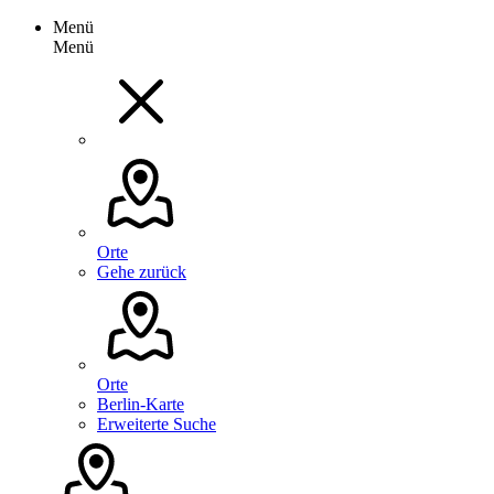
Menü
Menü
Orte
Gehe zurück
Orte
Berlin-Karte
Erweiterte Suche