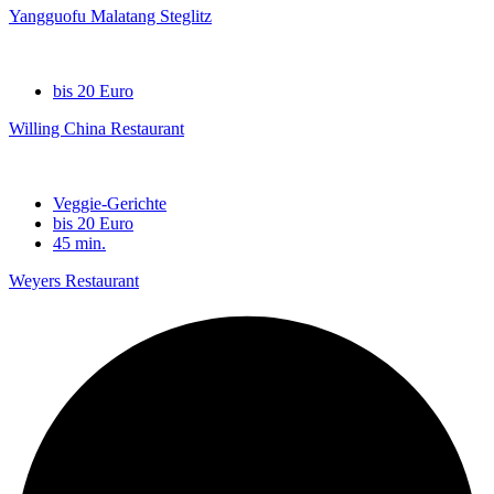
Yangguofu Malatang Steglitz
bis 20 Euro
Willing China Restaurant
Veggie-Gerichte
bis 20 Euro
45 min.
Weyers Restaurant