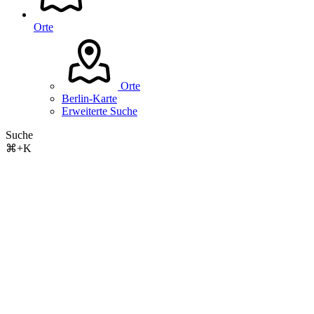
Orte
Orte
Berlin-Karte
Erweiterte Suche
Suche
⌘+K