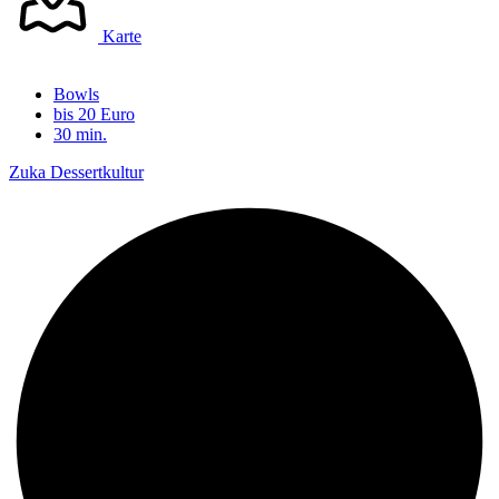
Karte
Bowls
bis 20 Euro
30 min.
Zuka Dessertkultur