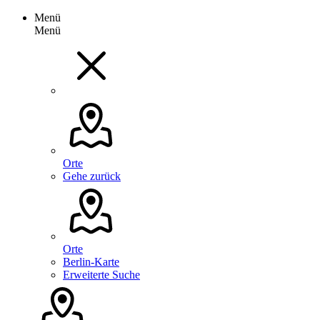
Menü
Menü
Orte
Gehe zurück
Orte
Berlin-Karte
Erweiterte Suche