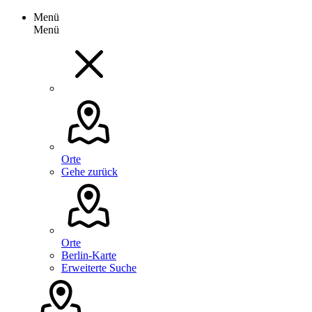
Menü
Menü
Orte
Gehe zurück
Orte
Berlin-Karte
Erweiterte Suche