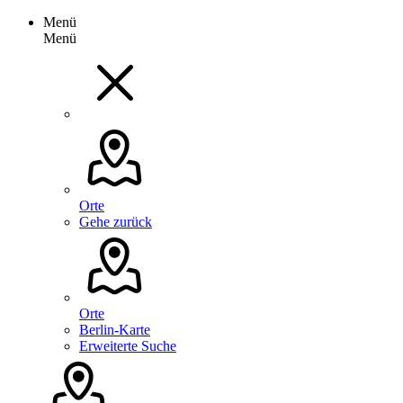
Menü
Menü
Orte
Gehe zurück
Orte
Berlin-Karte
Erweiterte Suche