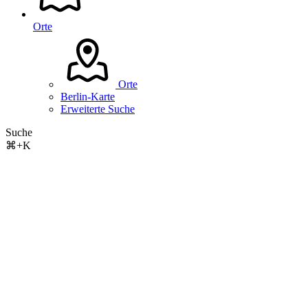
Orte
Orte
Berlin-Karte
Erweiterte Suche
Suche
⌘+K