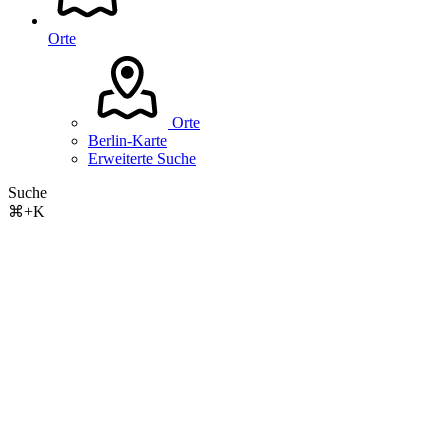
Orte
Orte
Berlin-Karte
Erweiterte Suche
Suche
⌘+K