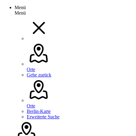
Menü
Menü
Orte
Gehe zurück
Orte
Berlin-Karte
Erweiterte Suche