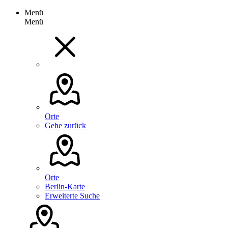
Menü
Menü
Orte
Gehe zurück
Orte
Berlin-Karte
Erweiterte Suche