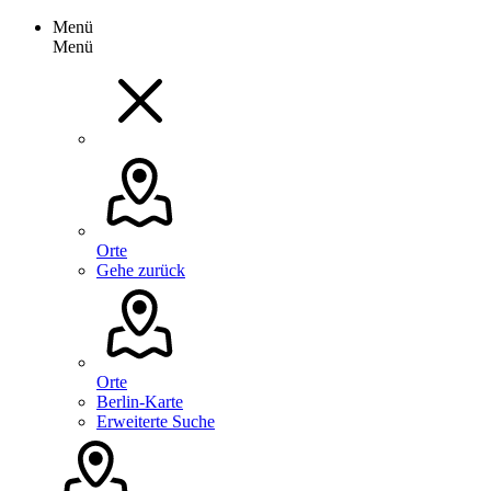
Menü
Menü
Orte
Gehe zurück
Orte
Berlin-Karte
Erweiterte Suche