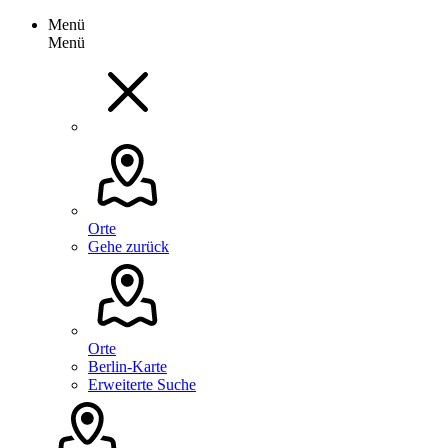
Menü
Menü
Orte
Gehe zurück
Orte
Berlin-Karte
Erweiterte Suche